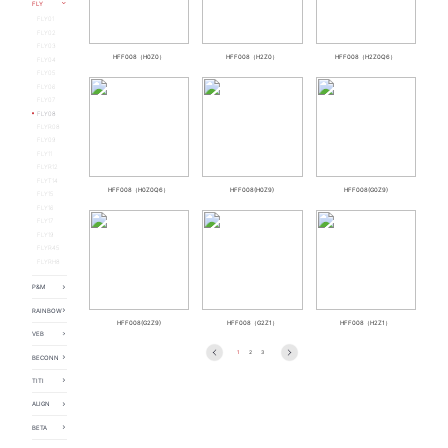
FATA05
FLY
FLX02
FLOW04
FLY01
FLY02
FLY03
HFF008（H0Z0）
HFF008（H2Z0）
HFF008（H2Z0Q6）
FLY04
FLY05
FLY06
FLY07
FLY08
FLYR08
FLY09
FLY11
FLYR12
FLYT14
HFF008（H0Z0Q6）
HFF008(H0Z9)
HFF008(G0Z9)
FLY15
FLY16
FLY17
FLY19
FLYR45
FLYRH8
P&M
PAPERS
RAINBOW
MIX SPACE
HFF008(G2Z9)
HFF008（G2Z1）
HFF008（H2Z1）
Rainbow
VEB
HFF046
1
2
3
BECONN
BECONN01
TITI
BECONN02
TITI02
BECONN03
ALIGN
TITI01
BECONN04
ALIGN01
TITI03
BECONN05
BETA
ALIGN02
BECONN06
BETA01