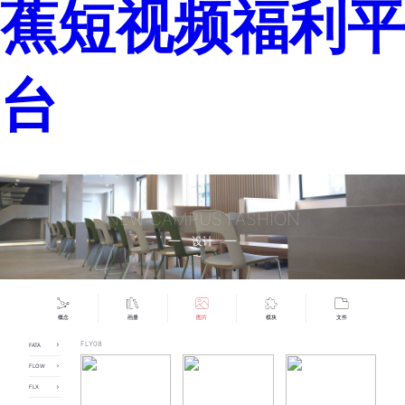
蕉短视频福利平
台
NEW CAMPUS FASHION
设计
概念
画册
图片
模块
文件
FLY08
FATA
FATA01
FLOW
FATA02
FLOW01
FATA03
FLX
FLOW02
FATA04
FLX01
FLOW03