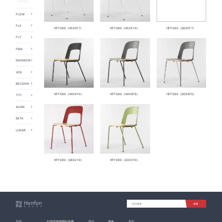
FATA05
FLOW
FLOW01
FLX
HFF060（H5X5F7）
HFF060（H5X5Y4）
HFF060（G0X5F7）
FLOW02
FLX01
FLOW03
FLY
FLX02
FLOW04
FLY01
P&M
FLY02
PAPERS
FLY03
RAINBOW
MIX SPACE
FLY04
Rainbow
FLY05
VEB
FLY06
HFF046
BECONN
FLY07
BECONN01
FLY08
HFF060（H4X4Y4）
HFF060（H4X4F6）
HFF060（G0X4F6）
TITI
BECONN02
FLYR08
TITI02
BECONN03
FLY09
ALIGN
TITI01
BECONN04
FLY11
ALIGN01
TITI03
BECONN05
FLYR12
BETA
ALIGN02
BECONN06
FLYT14
BETA01
LUNAR
FLY15
LUNAR01
FLY16
LUNAR02
FLY17
LUNAR03
FLY19
FLYR45
HFF060（G6X2Y4）
HFF060（G3X3Y4）
FLYRH8
搜索
产品
91香蕉视频网站免费
设计
服务
关于