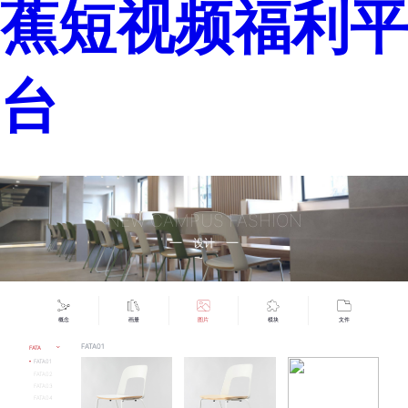
蕉短视频福利平
台
NEW CAMPUS FASHION
设计
概念
画册
图片
模块
文件
FATA01
FATA
FATA01
FATA02
FATA03
FATA04