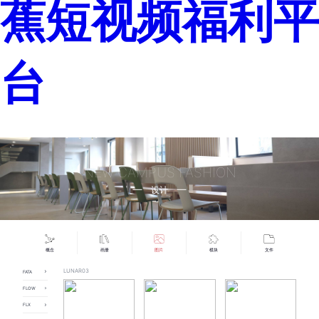
蕉短视频福利平
台
NEW CAMPUS FASHION
设计
概念
画册
图片
模块
文件
LUNAR03
FATA
FATA01
FLOW
FATA02
FLOW01
FATA03
FLX
FLOW02
FATA04
FLX01
FLOW03