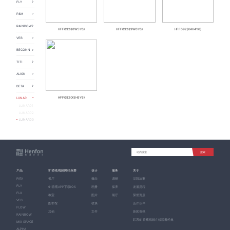
FATA05
FLY
FLX02
FLOW04
FLY01
P&M
FLY02
PAPERS
FLY03
RAINBOW
MIX SPACE
HFF092(I8W5Y6)
HFF092(I9W6Y6)
HFF092(X4H4Y6)
FLY04
Rainbow
FLY05
VEB
FLY06
HFF046
BECONN
FLY07
BECONN01
FLY08
TITI
BECONN02
FLYR08
TITI02
BECONN03
FLY09
ALIGN
TITI01
BECONN04
FLY11
ALIGN01
TITI03
BECONN05
FLYR12
BETA
ALIGN02
BECONN06
FLYT14
BETA01
HFF092(X5H5Y6)
LUNAR
FLY15
LUNAR01
FLY16
LUNAR02
FLY17
LUNAR03
FLY19
FLYR45
FLYRH8
搜索
产品
91香蕉视频网站免费
设计
服务
关于
FATA
餐厅
概念
调研
品牌故事
FLY
91香蕉APP下载IOS
画册
保养
发展历程
FLX
教室
图片
展厅
荣誉资质
VEB
图书馆
模块
合作伙伴
FLOW
其他
文件
新闻资讯
RAINBOW
联系91香蕉视频在线观看经典
MIX SPACE
ALPHA