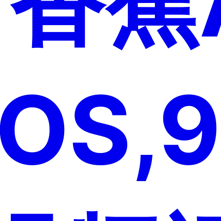
1香蕉
OS,