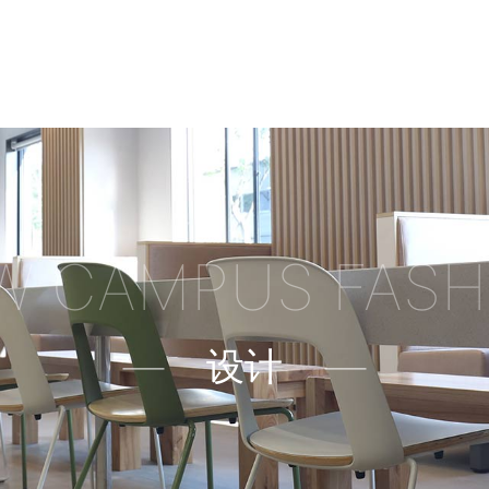
W CAMPUS FASH
设计