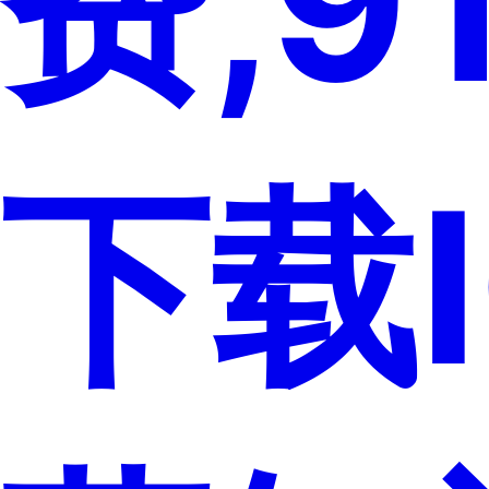
费,9
下载I