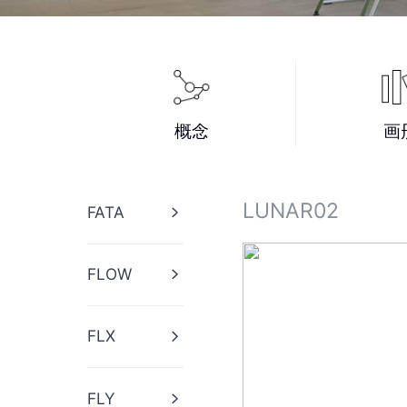
概念
画
LUNAR02
FATA
FATA01
FLOW
FATA02
FLOW01
FATA03
FLX
FLOW02
FATA04
FLX01
FLOW03
FLY
FATA05