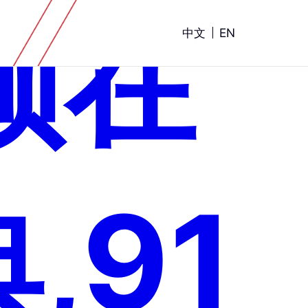
频在
中文
EN
,91